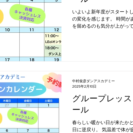
いよいよ新年度がスタート
の変化を感じます。 時間が
を留めるのも気分が上がって良
月のグループレッスンのス
した。 オンラインレッスン
ッスンが受けら...
中村俊彦ダンアスカデミー
2025年2月10日
グループレッス
ール
春らしい暖かい日が来たか
日に逆戻り。 気温差で体が