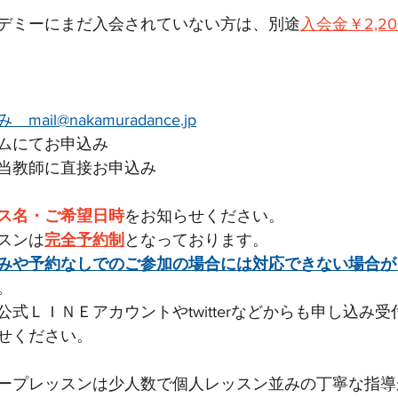
デミーにまだ入会されていない方は、別途
入会金￥2,20
il@nakamuradance.jp
ムにてお申込み
当教師に直接お申込み
ス名・ご希望日時
をお知らせください。
スンは
完全予約制
となっております。
みや予約なしでのご参加の場合には対応できない場合が
。
式ＬＩＮＥアカウントやtwitterなどからも申し込み
せください。
ープレッスンは少人数で個人レッスン並みの丁寧な指導