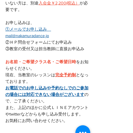
いない方は、別途
入会金￥2,200(税込）
が必
要です。
お申し込みは、
①メールでお申し込み　
mail@nakamuradance.jp
②ＨＰ問合せフォームにてお申込み
③教室の受付又は担当教師に直接お申込み
お名前・ご希望クラス名・ご希望日時
をお知
らせください。
現在、当教室のレッスンは
完全予約制
となっ
ております。
お電話でのお申し込みや予約なしでのご参加
の場合には対応できない場合がございます
の
で、ご了承ください。
また、上記のほかに公式ＬＩＮＥアカウント
やtwitterなどからも申し込み受付します。
お気軽にお問い合わせください。