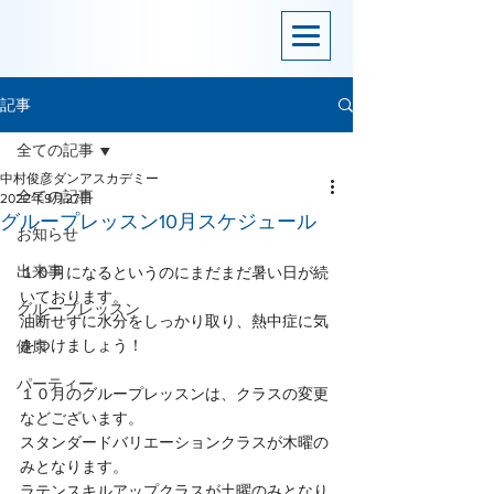
記事
全ての記事
中村俊彦ダンアスカデミー
全ての記事
2022年9月27日
グループレッスン10月スケジュール
お知らせ
出来事
１０月になるというのにまだまだ暑い日が続
いております。
グループレッスン
油断せずに水分をしっかり取り、熱中症に気
をつけましょう！
健康
パーティー
１０月のグループレッスンは、クラスの変更
などございます。
スタンダードバリエーションクラスが木曜の
みとなります。
ラテンスキルアップクラスが土曜のみとなり