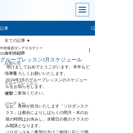
記事
全ての記事
中村俊彦ダンアスカデミー
全ての記事
2024年1月4日
グループレッスン1月スケジュール
お知らせ
 明けましておめでとうございます。本年もど
出来事
うぞよろしくお願いいたします。
2024年1月のグループレッスンのスケジュー
グループレッスン
ルをお知らせします。
ぜひご参加ください。
健康
パーティー
なお、青栁が担当いたします「ソロダンスク
ラス」は都合によりしばらくの間月・木のお
昼の時間はお休みし、水曜日の夜のクラスの
み開講となります。
ソロダンスをご希望の方はご相談に応じて開