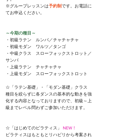
※グループレッスンは
予約制
です。お電話に
てお申込ください。
～今期の種目～
・初級ラテン　ルンバ／チャチャチャ
・初級モダン　ワルツ／タンゴ
・中級クラス　スローフォックストロット／
サンバ
・上級ラテン　チャチャチャ
・上級モダン　スローフォックストロット
☆「ラテン基礎」・「モダン基礎」クラス
種目を絞らずに各ダンスの基本的な動きを強
化する内容となっておりますので、初級～上
級までレベル問わずご参加いただけます。
☆「はじめてのピラティス」
 NEW！
ピラティスはもともとリハビリから考案され