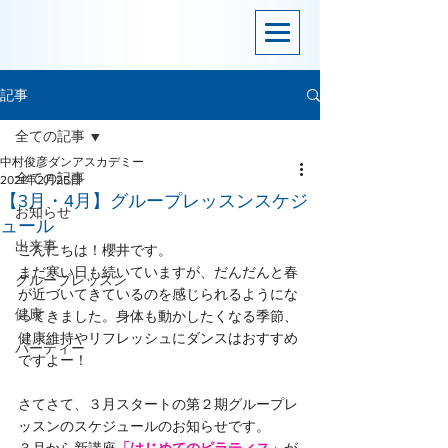
記事
全ての記事
中村俊彦ダンアスカデミー
全ての記事
2021年2月25日
【3月・4月】グループレッスンスケジ
お知らせ
ュール
出来事
こんにちは！櫻井です。
まだ寒い日も続いていますが、だんだんと春
グループレッスン
が近づいてきているのを感じられるようにな
健康
ってきました。身体も動かしたくなる季節、
健康維持やリフレッシュにダンスはおすすめ
パーティー
ですよー！
さてさて、３月スタートの第２期グループレ
ッスンのスケジュールのお知らせです。