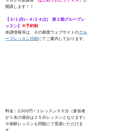
３月から新講座
「はじめてのピラティス」
が
開講します！！
【３/１(月)～４/２４(土)　第２期グループレ
ッスン】
※予約制
休講情報等は、その都度ウェブサイトの
グル
ープレッスン日程
にてご案内しております。
料金：2,000円 / １レッスン５０分（参加者
が１名の場合は２５分レッスンとなります）
※体験レッスンも同額にて受講いただけま
す。