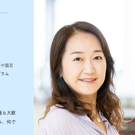
き
や園芸​
グラム
様も大歓
み、何で