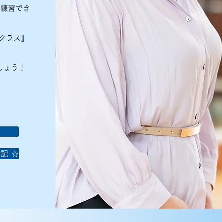
で練習でき
クラス』
しょう！
記 ☆