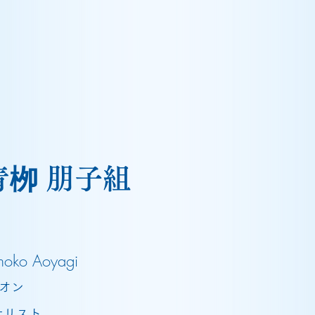
青栁 朋子組
moko Aoyagi
ピオン
ナリスト