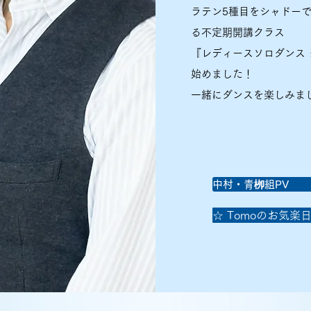
​ラテン5種目をシャドー
る不定期開講クラス
『レディースソロダンス 
始めました！
​一緒にダンスを楽しみま
中村・青栁組PV
☆ Tomoのお気楽日