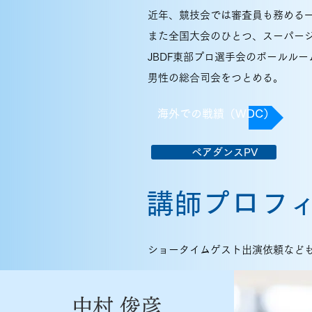
近年、競技会では審査員も務める
また全国大会のひとつ、スーパー
JBDF東部プロ選手会のボールル
男性の総合司会をつとめる。
海外での戦績（WDC）
ペアダンスPV
ロ
講師プ
フ
ショータイムゲスト出演依頼など
中村 俊彦