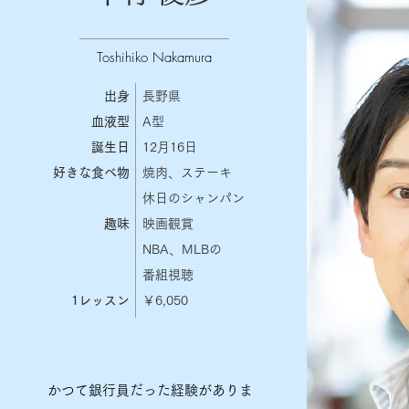
Toshihiko Nakamura
出身
長野県
​血液型
​A型
誕生日
12月16日
好きな食べ物
焼肉、ステーキ
休日のシャンパン
​趣味
​映画観賞
​NBA、MLBの
番組視聴
​1レッスン
￥6,050
かつて銀行員だった経験がありま