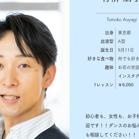
Tomoko Aoyagi
出身
東京都
​血液型
​A型
誕生日
9月11日
好きな食べ物
何でも好
​趣味
お花の世話
インスタ
​1レッスン
￥6,050
初心者も、女性も、お子
迎です！！ダンスのお悩
も相談してください！！