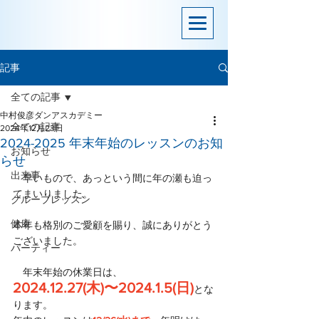
記事
全ての記事
中村俊彦ダンアスカデミー
全ての記事
2024年12月23日
2024-2025 年末年始のレッスンのお知
お知らせ
らせ
出来事
　早いもので、あっという間に年の瀬も迫っ
てまいりました。
グループレッスン
健康
本年も格別のご愛顧を賜り、誠にありがとう
ございました。
パーティー
　年末年始の休業日は、
2024.12.27(木)〜2024.1.5(日)
とな
ります。