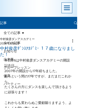
記事
全ての記事
中村俊彦ダンアスカデミー
全ての記事
2024年8月6日
中村俊彦ﾀﾞﾝｽｱｶﾃﾞﾐｰ １７歳になりまし
お知らせ
た！
出来事
本日8/6は中村俊彦ダンスアカデミーの開設
記念日。
グループレッスン
2007年の開設から17年経ちました。
健康
あっという間の17年ですが、まだまだこれか
ら。
パーティー
たくさんの方にダンスを楽しんで頂けるよう
に頑張ります！
これからも変わらぬご愛顧賜りますよう、よ