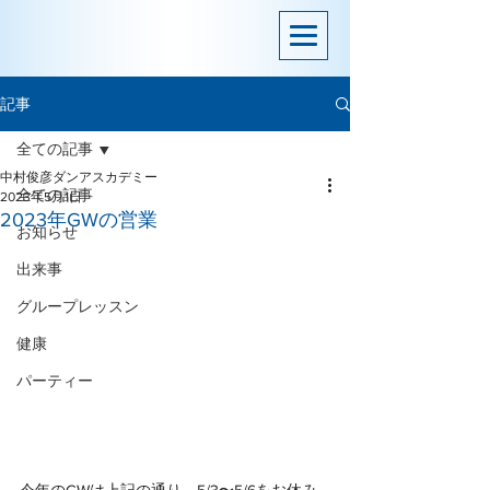
記事
全ての記事
中村俊彦ダンアスカデミー
全ての記事
2023年5月1日
2023年GWの営業
お知らせ
出来事
グループレッスン
健康
パーティー
今年のGWは上記の通り、5/3〜5/6をお休み