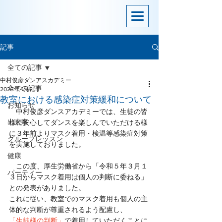
記事
全ての記事
中村俊彦ダンアスカデミー
全ての記事
2023年4月2日
教室における感染症対策緩和について
お知らせ
　中村俊彦ダンスアカデミーでは、生徒の皆
出来事
様に安心してダンスを楽しんでいただける様
に３年前よりマスク着用・検温等感染症対策
グループレッスン
を実施しておりました。
健康
　この度、厚生労働省から「令和５年３月１
パーティー
３日からマスク着用は個人の判断に委ねる」
との発表がありました。
これに従い、教室でのマスク着用も個人の主
体的な判断が尊重されるよう配慮し、
「生徒様の判断」
で着用していただくことに