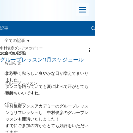
記事
全ての記事
中村俊彦ダンアスカデミー
全ての記事
2022年10月24日
グループレッスン11月スケジュール
お知らせ
出来事
ようやく秋らしい爽やかな日が増えてまいり
ました。
グループレッスン
ダンスを踊っていても夏に比べて汗がとても
気持ちいいですね。
健康
パーティー
中村俊彦ダンスアカデミーのグループレッス
ンもリフレッシュし、中村俊彦のグループレ
ッスンも開講いたしました！
すでにご参加の方からとても好評をいただい
てます。