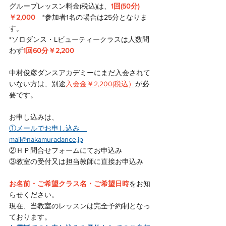
グループレッスン料金(税込)は、
1回(50分)
￥2,000
　*参加者1名の場合は25分となりま
す。
*ソロダンス・Lビューティークラスは人数問
わず
1回60分￥2,200
中村俊彦ダンスアカデミーにまだ入会されて
いない方は、別途
入会金￥2,200(税込）
が必
要です。
お申し込みは、
①メールでお申し込み　
mail@nakamuradance.jp
②ＨＰ問合せフォームにてお申込み
③教室の受付又は担当教師に直接お申込み
お名前・ご希望クラス名・ご希望日時
をお知
らせください。
現在、当教室のレッスンは完全予約制となっ
ております。