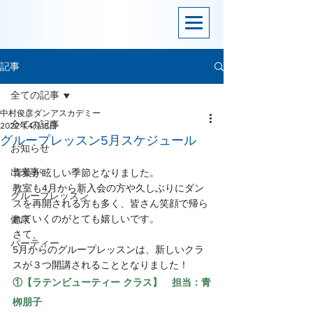
記事
全ての記事
中村俊彦ダンアスカデミー
全ての記事
2022年4月18日
グループレッスン5月スケジュール
お知らせ
出来事
青葉が眩しい季節となりました。
教室も4月から新入会の方や久しぶりにダン
グループレッスン
スを再開される方も多く、皆さん笑顔で帰ら
れていくのがとても嬉しいです。
健康
さて、
パーティー
5月からのグループレッスンは、新しいクラ
スが３つ開講されることとなりました！
①【ラテンビューティー クラス】　担当：青
栁朋子