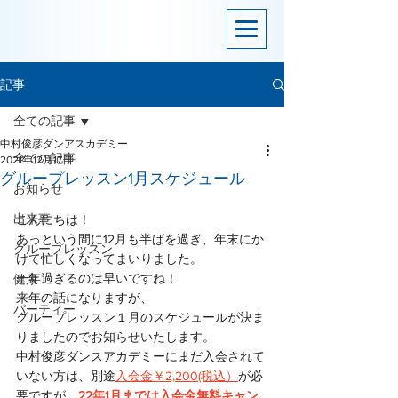
記事
全ての記事
中村俊彦ダンアスカデミー
全ての記事
2021年12月17日
グループレッスン1月スケジュール
お知らせ
出来事
こんにちは！
あっという間に12月も半ばを過ぎ、年末にか
グループレッスン
けて忙しくなってまいりました。
一年過ぎるのは早いですね！
健康
来年の話になりますが、
パーティー
グループレッスン１月のスケジュールが決ま
りましたのでお知らせいたします。
中村俊彦ダンスアカデミーにまだ入会されて
いない方は、別途
入会金￥2,200(税込）
が必
要ですが、
22年1月までは入会金無料キャン