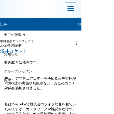
記事
全ての記事
中村俊彦ダンアスカデミー
全ての記事
2020年11月24日
浅井ロケット
お知らせ
こんにちは浅井です。
出来事
グループレッスン
先日、アマチュア日本一を決める三笠宮杯が
健康
PCR検査の実施や無観客など、万全のコロナ
対策で実施されました。
パーティー
私はYouTubeで競技会のライブ映像を観てい
たのですが、カメラワークや解説や進行のテ
ンポの良さなど、他の競技団体も参考にすべ