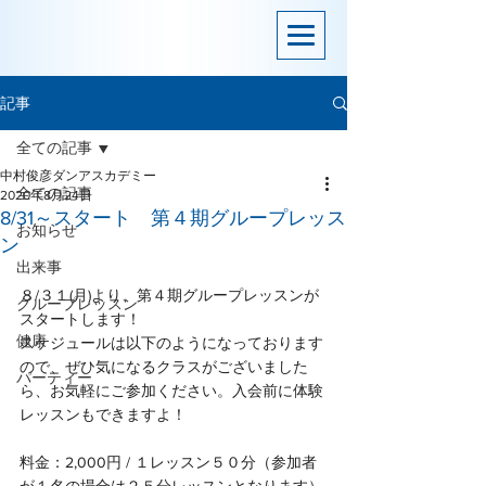
記事
全ての記事
中村俊彦ダンアスカデミー
全ての記事
2020年8月24日
8/31～スタート 第４期グループレッス
お知らせ
ン
出来事
８/３１(月)より、第４期グループレッスンが
グループレッスン
スタートします！
健康
スケジュールは以下のようになっております
ので、ぜひ気になるクラスがございました
パーティー
ら、お気軽にご参加ください。入会前に体験
レッスンもできますよ！
料金：2,000円 / １レッスン５０分（参加者