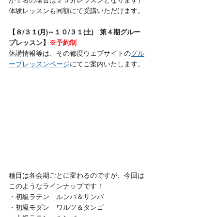
が１名の場合は２５分レッスンとなります）
体験レッスンも同額にて受講いただけます。
【８/３１(月)～１０/３１(土)　第４期グルー
プレッスン】
※予約制
休講情報等は、その都度ウェブサイトの
グル
ープレッスンページ
にてご案内いたします。
種目は各会期ごとに変わるのですが、今回は
このようなラインナップです！
・初級ラテン　ルンバ＆サンバ
・初級モダン　ワルツ＆タンゴ