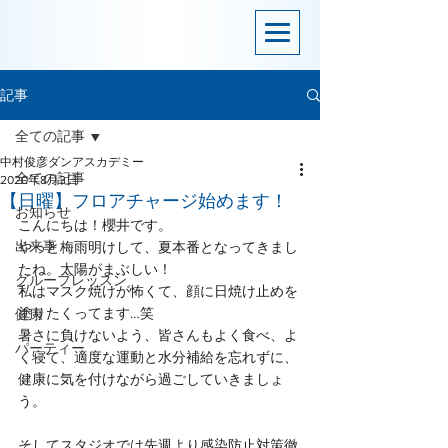
記事
全ての記事
中村俊彦ダンアスカデミー
全ての記事
2020年8月3日
【日曜】フロアチャージ始めます！
お知らせ
こんにちは！櫻井です。
出来事
やっと梅雨明けして、夏本番となってきまし
たね。太陽がまぶしい！
グループレッスン
私はマスク焼けが怖くて、顔に日焼け止めを
塗りたくってます…笑
健康
暑さに負けないよう、皆さんもよく食べ、よ
パーティー
く寝て、適度な運動と水分補給を忘れずに、
健康に気を付けながら過ごしていきましょ
う。
そしてスタジオでは先週より感染防止対策徹